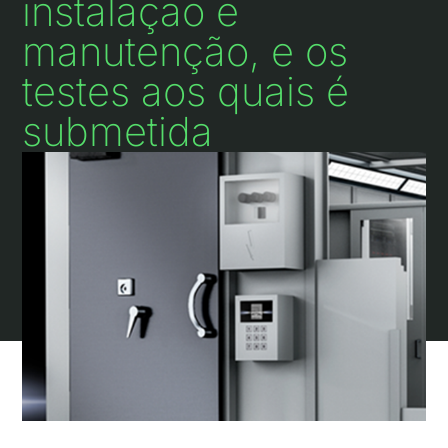
instalação e
manutenção, e os
testes aos quais é
submetida