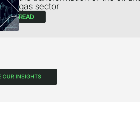
gas sector
READ
 OUR INSIGHTS