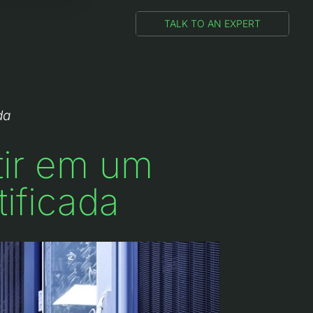
TALK TO AN EXPERT
da
tir em um
ificada