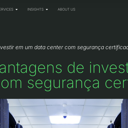
ERVICES
INSIGHTS
ABOUT US
nvestir em um data center com segurança certifica
vantagens de inves
com segurança cert