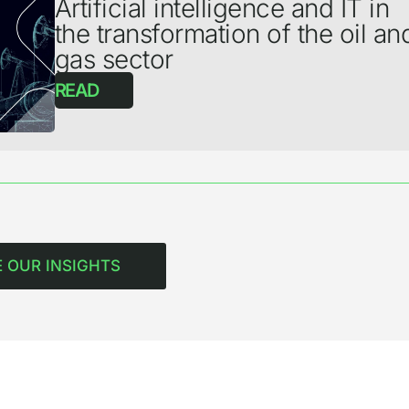
Artificial intelligence and IT in
the transformation of the oil an
gas sector
READ
 OUR INSIGHTS