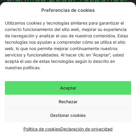
preguntas
Preferencias de cookies
fundamentales:
Utilizamos cookies y tecnologías similares para garantizar el
correcto funcionamiento del sitio web, mejorar su experiencia
de navegación y analizar el uso de nuestros contenidos. Estas
tecnologías nos ayudan a comprender cómo se utiliza el sitio
¿Su centro de datos logra identificar señales de falla de
forma temprana o solo reacciona cuando ya ocurren?
web, lo que nos permite mejorar continuamente nuestros
servicios y funcionalidades. Al hacer clic en “Aceptar”, usted
¿Los informes son manuales y demorados, o se generan
acepta el uso de estas tecnologías según lo descrito en
automáticamente en tiempo real?
nuestras políticas.
¿Existe una gobernanza clara entre facilities y TI, o los
equipos aún trabajan en silos?
Aceptar
¿El desempeño energético y la capacidad de expansión
Rechazar
se monitorean de forma continua?
Gestionar cookies
Política de cookies
Declaración de privacidad