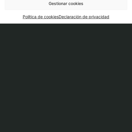
Gestionar cookies
Política de cookies
Declaración de privacidad
+55 (11) 99931-0915
Disponible 8 horas al día, de lunes a viernes.
canaldaetica@green4t.com
Evaluación y respuesta en un plazo de hasta 05 días
hábiles.